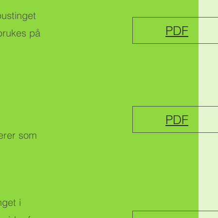
ustinget
PDF
 brukes på
PDF
erer som
get i