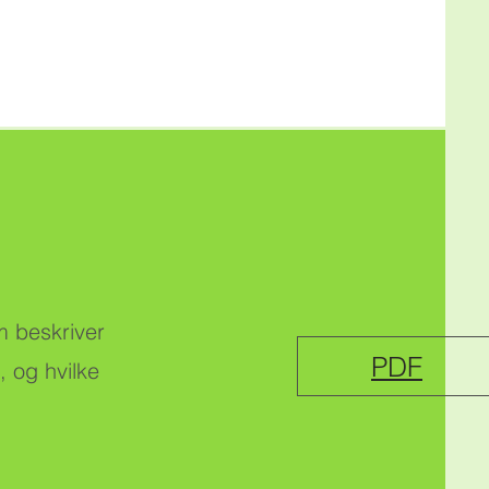
m beskriver
PDF
 og hvilke