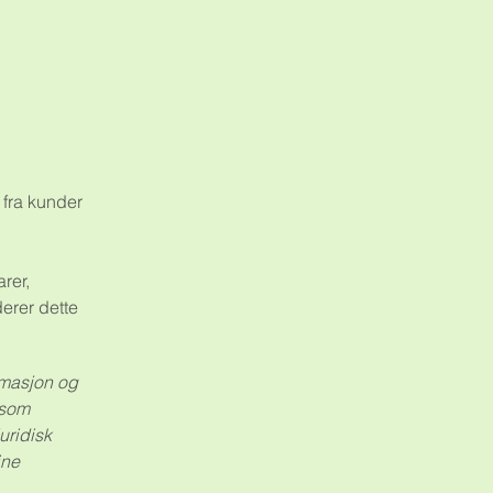
 fra kunder
rer,
derer dette
ormasjon og
 som
uridisk
ine