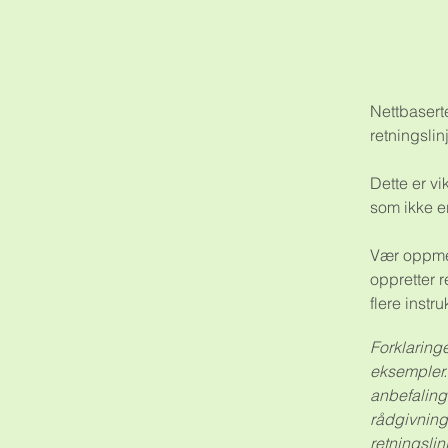
Nettbaserte
retningslinj
Dette er vi
som ikke e
Vær oppmer
oppretter r
flere instr
Forklaringe
eksempler. 
anbefalinge
rådgivning
retningslinj