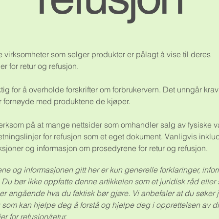
 virksomheter som selger produkter er pålagt å vise til deres
er for retur og refusjon.
ktig for å overholde forskrifter om forbrukervern. Det unngår krav
r fornøyde med produktene de kjøper.
ksom på at mange nettsider som omhandler salg av fysiske va
etningslinjer for refusjon som et eget dokument. Vanligvis inklu
uksjoner og informasjon om prosedyrene for retur og refusjon.
ne og informasjonen gitt her er kun generelle forklaringer, inf
Du bør ikke oppfatte denne artikkelen som et juridisk råd eller
r angående hva du faktisk bør gjøre. Vi anbefaler at du søker j
 som kan hjelpe deg å forstå og hjelpe deg i opprettelsen av d
er for refusjon/retur.